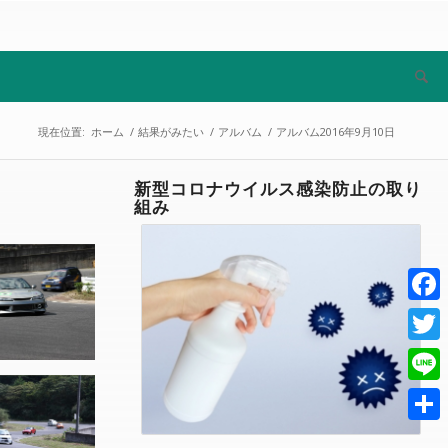
現在位置:
ホーム
/
結果がみたい
/
アルバム
/
アルバム2016年9月10日
新型コロナウイルス感染防止の取り
組み
Face
Twitt
Line
共