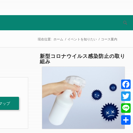
現在位置:
ホーム
/
イベントを知りたい
/
コース案内
新型コロナウイルス感染防止の取り
組み
Face
 マップ
Twitt
Line
共