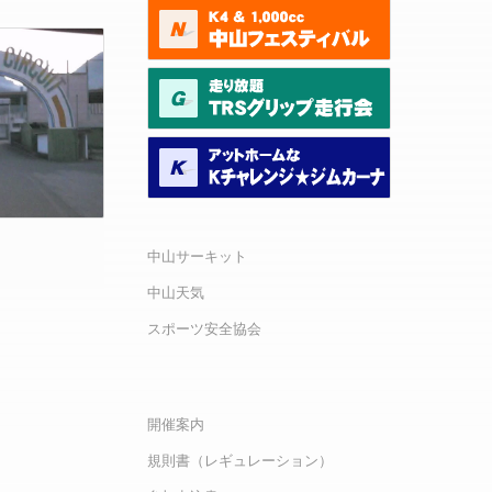
中山サーキット
中山天気
スポーツ安全協会
開催案内
規則書（レギュレーション）