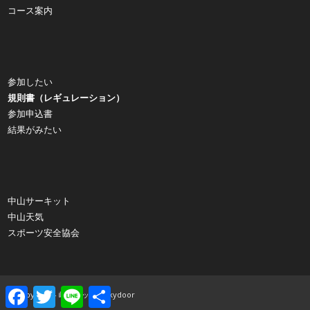
コース案内
参加したい
規則書（レギュレーション）
参加申込書
結果がみたい
中山サーキット
中山天気
スポーツ安全協会
Facebook
Twitter
Line
共
© Copyright - 峠アタック｜Skydoor
有