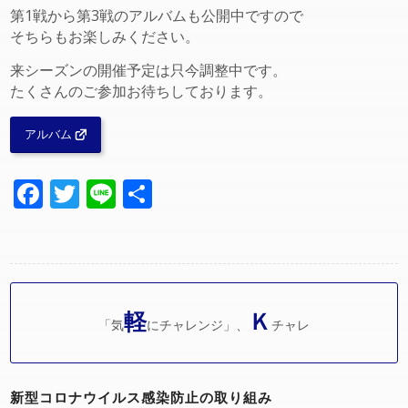
第1戦から第3戦のアルバムも公開中ですので
そちらもお楽しみください。
来シーズンの開催予定は只今調整中です。
たくさんのご参加お待ちしております。
アルバム
Facebook
Twitter
Line
共
有
軽
Ｋ
「気
にチャレンジ」、
チャレ
新型コロナウイルス感染防止の取り組み